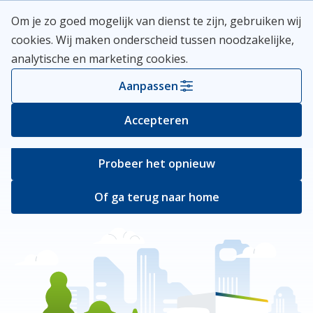
Skip
Meerlanden Logo
Om je zo goed mogelijk van dienst te zijn, gebruiken wij
naar
Kies je gem
Open
cookies. Wij maken onderscheid tussen noodzakelijke,
inhoud
analytische en marketing cookies.
Er ging iets mis
Aanpassen
Bij het ophalen van de pagina ging er iets
Accepteren
verkeerd.
Probeer het opnieuw
Of ga terug naar home